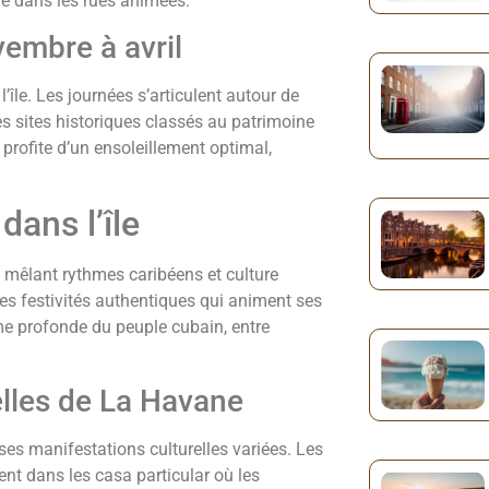
ne dans les rues animées.
vembre à avril
l’île. Les journées s’articulent autour de
es sites historiques classés au patrimoine
rofite d’un ensoleillement optimal,
dans l’île
, mêlant rythmes caribéens et culture
 des festivités authentiques qui animent ses
âme profonde du peuple cubain, entre
elles de La Havane
es manifestations culturelles variées. Les
nt dans les casa particular où les