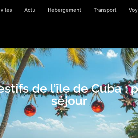
ivités
Actu
Hébergement
Transport
Voy
estifs de l’île de Cuba 
séjour