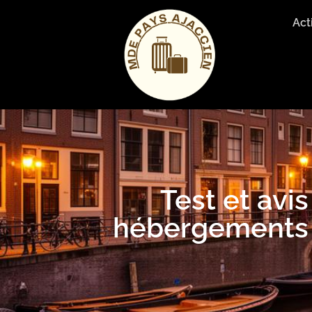
Act
Test et avi
hébergements i