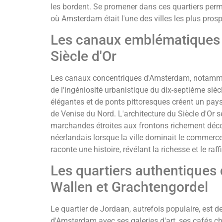
les bordent. Se promener dans ces quartiers perm
où Amsterdam était l'une des villes les plus pros
Les canaux emblématiques e
Siècle d'Or
Les canaux concentriques d'Amsterdam, notamme
de l'ingéniosité urbanistique du dix-septième siè
élégantes et de ponts pittoresques créent un pay
de Venise du Nord. L'architecture du Siècle d'Or 
marchandes étroites aux frontons richement décoré
néerlandais lorsque la ville dominait le commer
raconte une histoire, révélant la richesse et le raf
Les quartiers authentiques 
Wallen et Grachtengordel
Le quartier de Jordaan, autrefois populaire, est d
d'Amsterdam avec ses galeries d'art, ses cafés c