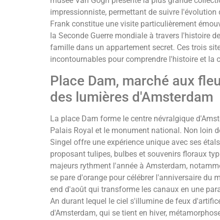
musée Van Gogh présente la plus grande collectio
impressionniste, permettant de suivre l'évolutio
Frank constitue une visite particulièrement émo
la Seconde Guerre mondiale à travers l'histoire de
famille dans un appartement secret. Ces trois sit
incontournables pour comprendre l'histoire et la 
Place Dam, marché aux fleurs
des lumières d'Amsterdam
La place Dam forme le centre névralgique d'Amst
Palais Royal et le monument national. Non loin de 
Singel offre une expérience unique avec ses étals
proposant tulipes, bulbes et souvenirs floraux t
majeurs rythment l'année à Amsterdam, notamment l
se pare d'orange pour célébrer l'anniversaire du 
end d'août qui transforme les canaux en une parade
An durant lequel le ciel s'illumine de feux d'artifi
d'Amsterdam, qui se tient en hiver, métamorphose l