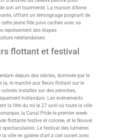
n d'œuvres du célèbre peintre post-
n de son art tourmenté. La maison d'Anne
uvante, offrant un témoignage poignant de
 cette jeune fille juive cachée avec sa
es représentent des étapes
culture néerlandaises.
 flottant et festival
erdam depuis des siècles, dominée par le
là, le marché aux fleurs flottant sur le
 colorés installés sur des péniches,
ypiquement hollandais. Les événements
a fête du roi le 27 avril où toute la ville
monarque, la Canal Pride le premier week-
 flottante festive et colorée, et le Nouvel
ce spectaculaires. Le festival des lumières
a ville en galerie d'art à ciel ouvert avec