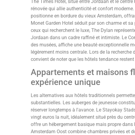
The Times Hotel, situé entre Jordaan et le centre
rénovée qui allie authenticité et confort moderne
positionne en bordure du vieux Amsterdam, offrant
Monet Garden Hotel séduit par son charme et sa p
ceux qui recherchent le luxe, The Dylan représente
Jordaan dans un cadre raffiné et intimiste. Le Co
des musées, affiche une beauté exceptionnelle m
légèrement moins centrale. Lors de la recherche
convient de noter que les hôtels tendance restent
Appartements et maisons fl
expérience unique
Les alternatives aux hôtels traditionnels permett
substantielles. Les auberges de jeunesse consti
réserver longtemps à l'avance. Le Stayokay Stad
vingt euros la nuit, idéalement situé près du cent
offre un hébergement basique mais propre dans le
Amsterdam Oost combine chambres privées et dorto