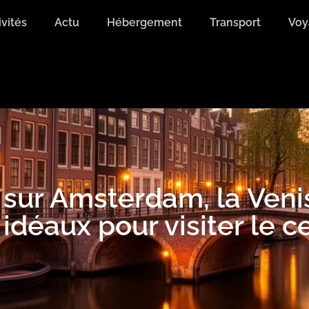
ivités
Actu
Hébergement
Transport
Voy
s sur Amsterdam, la Veni
déaux pour visiter le ce