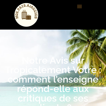
Notre Avis sur
Tropicalement Votre :
comment l’enseigne
répond-elle aux
critiques de ses