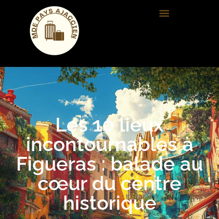
Les 10 lieux
incontournables à
Figueras : balade au
cœur du centre
historique