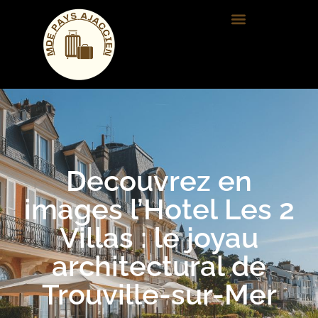
Decouvrez en
images l’Hotel Les 2
Villas : le joyau
architectural de
Trouville-sur-Mer